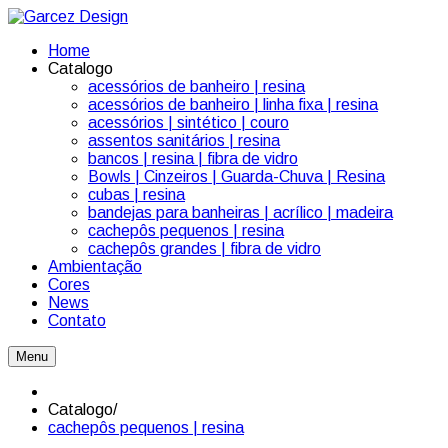
Home
Catalogo
acessórios de banheiro | resina
acessórios de banheiro | linha fixa | resina
acessórios | sintético | couro
assentos sanitários | resina
bancos | resina | fibra de vidro
Bowls | Cinzeiros | Guarda-Chuva | Resina
cubas | resina
bandejas para banheiras | acrílico | madeira
cachepôs pequenos | resina
cachepôs grandes | fibra de vidro
Ambientação
Cores
News
Contato
Menu
Catalogo
/
cachepôs pequenos | resina